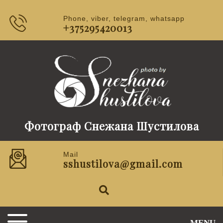
Phone, viber, telegram, whatsapp
+375295420013
Фотограф Снежана Шустилова
Mail
sshustilova@gmail.com
MENU