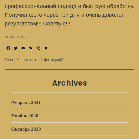
профессиональный подход и быструю обработку.
Получил фото через три дня и очень доволен
результатом!!! Советую!!!
поделитесь
F
T
E
V
V
T
a
w
m
K
i
e
c
i
a
b
l
Next
Наш штатный фотограф!
e
t
i
e
e
b
t
l
r
g
o
e
r
o
r
a
Archives
k
m
Февраль 2021
Ноябрь 2020
Октябрь 2020