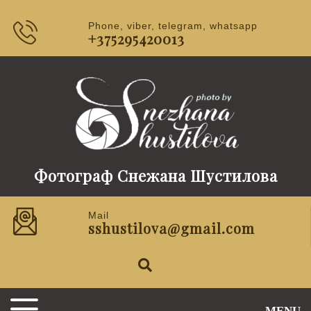
Phone, viber, telegram, whatsapp
+375295420013
Фотограф Снежана Шустилова
Mail
sshustilova@gmail.com
MENU