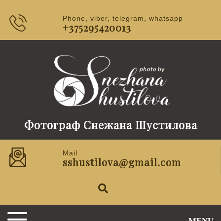
Phone, viber, telegram, whatsapp
+375295420013
Фотограф Снежана Шустилова
Mail
sshustilova@gmail.com
MENU