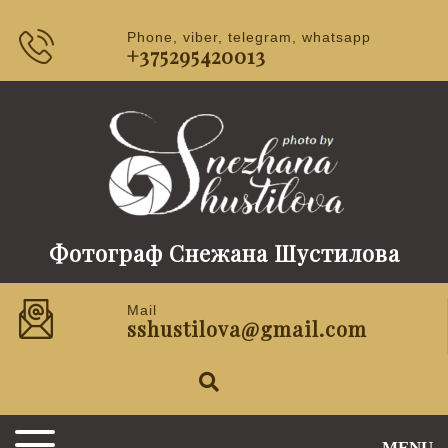
Phone, viber, telegram, whatsapp
+375295420013
Фотограф Снежана Шустилова
Mail
sshustilova@gmail.com
MENU